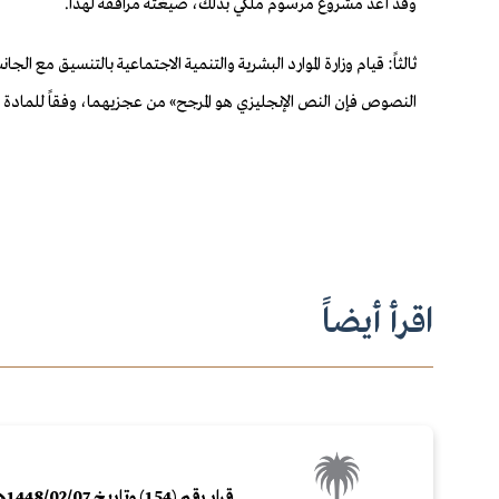
وقد أعد مشروع مرسوم ملكي بذلك،
صيغته مرافقة لهذا.
ثالثاً: قيام وزارة الموارد البشرية والتنمية الاجتماعية بالتنسيق مع الجا
النصوص فإن النص الإنجليزي هو المرجح» من عجزيهما، وفقاً للمادة (79) من اتفاقية (فيينا) لقانون المعاهدات لعام 1969م, الموافق عليها بالمرسوم الملكي رقم (م/25) وتاريخ 25 /6 /1423ه
اقرأ أيضاً
قرار رقم (154) وتاريخ 1448/02/07هـ