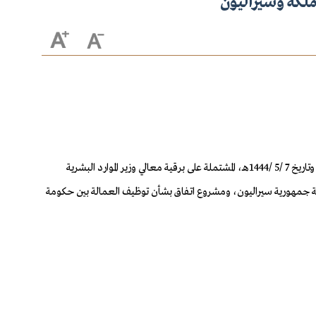
مملكة وسيراليون
بعد الاطلاع في جلسته المنعقدة برئاسة خادم الحرمين الشريفين الملك سلمان بن عبدالعزيز آل سعود، على المعاملة الواردة من الديوان الملكي برقم 32658 وتاريخ 7 /5 /1444هـ، المشتملة على برقية معالي وزير الموارد البشرية
العربية السعودية وحكومة جمهورية سيراليون، ومشروع اتفاق بشأن توظيف العمالة بين حكومة