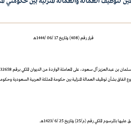
اقين لتوظيف العمالة والعمالة المنزلية بين حكومتي ال
قرار رقم (408) وتاريخ 17 /06 /1444هـ
رقم 215696 وتاريخ 3 /12 /1443هـ، في شأن مشروع اتفاق بشأن توظيف العمالة المنزلية بين حكومة المملكة 