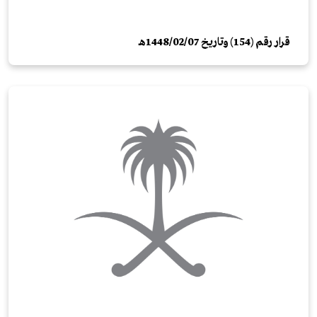
قرار رقم (154) وتاريخ 1448/02/07هـ