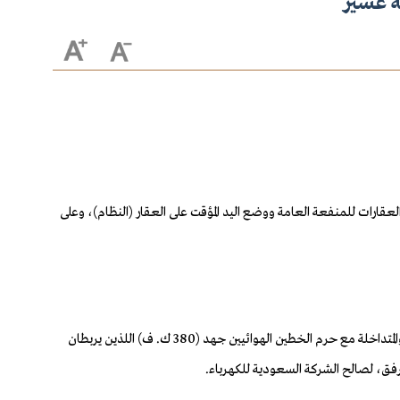
ة عسير
 المرسوم الملكي رقم (م/15) وتاريخ 11 /3 /1424هـ، الصادر بموجبه نظام نزع ملكية العقارات للمنفعة العامة ووضع اليد المؤقت على العقار (النظام)، وعلى
أولاً: الموافقة على البدء في إجراءات نزع ملكية قطعة الأرض المملوكة بموجب الصك رقم (373501007574) وتاريخ 10 /8 /1442هـ، الواقعة بمنطقة عسير، والمتداخلة مع حرم الخطين الهوائيين جهد (380 ك. ف) اللذين يربطان