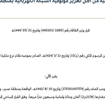
ية من أجل تعزيز موثوقية الشبكة الكهربائية بمنطق
قرار وزير الطاقة رقم (1680 /440201) وتاريخ 21 /05 /1444هـ
وبناءً على الصلاحيات المخولة له نظاماً، وبعد الاطلاع على البند (ثالثاً) من
يقرر الآتي:
ة السعودية للكهرباء.