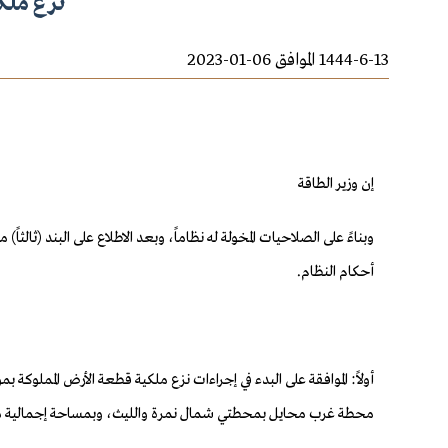
نزع ملك
1444-6-13 الموافق 06-01-2023
إن وزير الطاقة
أحكام النظام.
محطة غرب محايل بمحطتي شمال نمرة والليث، وبمساحة إجمالية مقدارها (2178م2) ألفان ومائة وثمانية وسبعون متراً مربعاً، وفق القرار المساحي المرفق، لصالح الشرك