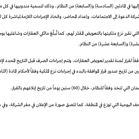
المشار إليها في المادتين (السادسة) و(السابعة) من النظام، وذلك لتسمية مندوبيها 
ة عشرة) و(السابعة عشرة) من النظام.
 لقرار لجنة تقدير تعويض العقارات، وتتم إجراءات الصرف قبل التاريخ المحدد لإخلا
تاريخ صدور قرار الموافقة بالبدء في إجراءات نزع الملكية وفقاً لأحكام المادة (الث
 خلال (60) ستين يوماً من تاريخ إبلاغهم بالقرار.
ليومية التي توزع في المنطقة، كما تلصق صورة من الإعلان في مقر الشركة، وفي مقر ال