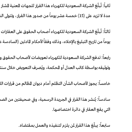
ثانياً: تُبلّغ الشركة السعودية للكهرباء هذا القرار للجهات المعنية 
مدة لا تزيد على (15) خمسة عشر يوماً من صدور هذا القرار، وتتولى الشركة الدعوة إلى الاجتماعات، وإعداد المحاضر، واتخاذ الإجراءات اللازمة لمباشرة كل لجنة لمهماتها.
يوماً من تاريخ التبليغ بالإخلاء، وذلك وفقاً لأحكام المادتين (السادس
رابعاً: تدفع الشركة السعودية للكهرباء تعويضات لأصحاب الحقوق وفقاً
وتوثيقه بواسطة كاتب العدل أو المحكمة، ويُصرف التعويض خلال سنتين من 
خامساً: يجوز لأصحاب الشأن التظلم أمام ديوان المظالم من قرارات اللجان التي تتخذ وفقاً للنظام،
سادساً: يُنشر هذا القرار في الجريدة الرسمية، وفي صحيفتين من الصحف ا
التي يقع العقار في دائرة اختصاصها.
سابعاً: يبلّغ هذا القرار لمن يلزم لتنفيذه والعمل بمقتضاه.