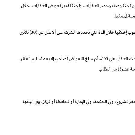
في كل من لجنة وصف وحصر العقارات، ولجنة تقدير تعويض العقارات، خلال
ثالثاً: تُبلّغ الشركة السعودية للكهرباء أصحاب الحقوق على العقارات التي تقرر نزع ملكيتها بالتعويض المقدّر لهم، كما تٌبلَّغ مالكي العقارات وشاغليها بوجوب إخلائها خلال المدة التي تحددها الشركة على ألا تقل عن (30) ثلاثين
ء العقار، على ألا يُسلّم مبلغ التعويض لصاحبه إلا بعد تسليم العقار،
امنة عشرة) من النظام.
مشروع، وفي المحكمة، وفي الإمارة أو المحافظة أو المركز، وفي البلدية