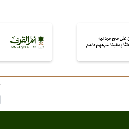
 على منح ميدالية
ص
ع
ت