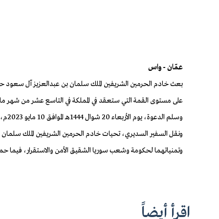
عمّان - واس
بعث خادم الحرمين الشريفين الملك سلمان بن عبدالعزيز آل سعود حفظه 
على مستوى القمة التي ستعقد في المملكة في التاسع عشر من شهر مايو 2023
وسلم الدعوة، يوم الأربعاء 20 شوال 1444هـ الموافق 10 مايو 2023م، سفير خادم الحرمين الشريفين لدى الأردن نايف بن بندر السديري، خلال لقائه الرئيس بشار الأسد في العاصمة السورية دمشق.
ونقل السفير السديري، تحيات خادم الحرمين الشريفين الملك سلمان 
وتمنياتهما لحكومة وشعب سوريا الشقيق الأمن والاستقرار، فيما حمله
اقرأ أيضاً