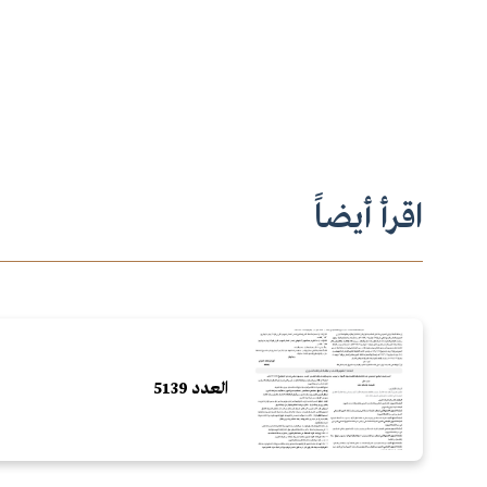
اقرأ أيضاً
العدد 5139