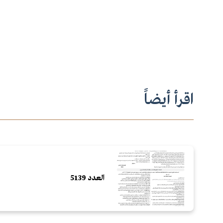
اقرأ أيضاً
العدد 5139