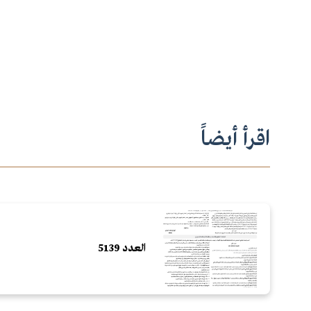
اقرأ أيضاً
العدد 5139