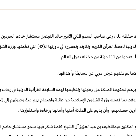
21 سبتمبر 2022م، حفل تكريم الفائزين في مسابقة الملك عب
ما تم تقديم عرض مرئي عن المسابقة وأهدافها.
 لحكومة المملكة على رعايتها وتنظيمها لهذه المسابقة القرآنية الدولية في رحاب ب
 الوقت بما قدمته وزارة الشؤون الإسلامية من عانية واهتمام بهم منذ وصولهم إلى ا
زين حسناتهم، وأن يديم على المملكة أمنها وأمانها ورخاءه واستقرارها .
 الدكتور عبداللطيف بن عبدالعزيز آل الشيخ كلمة شكر فيها سمو مستشار خادم الح