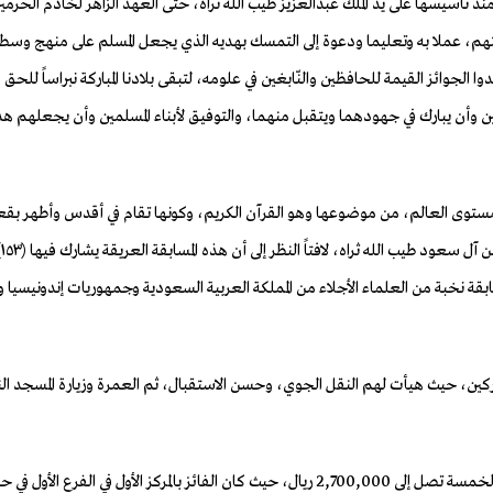
كة منذ تأسيسها على يد الملك عبدالعزيز طيب الله ثراه، حتى العهد الزاهر لخادم الحر
عنايتهم، عملا به وتعليما ودعوة إلى التمسك بهديه الذي يجعل المسلم على منهج 
صدوا الجوائز القيمة للحافظين والنّابغين في علومه، لتبقى بلادنا المباركة نبراساً ل
ين وأن يبارك في جهودهما ويتقبل منهما، والتوفيق لأبناء المسلمين وأن يجعلهم هد
 مستوى العالم، من موضوعها وهو القرآن الكريم، وكونها تقام في أقدس وأطهر بق
المسابقة نخبة من العلماء الأجلاء من المملكة العربية السعودية وجمهوريات إندونيس
ركين، حيث هيأت لهم النقل الجوي، وحسن الاستقبال، ثم العمرة وزيارة المسجد النبو
وفي ختام الحفل تم تسليم الجوائز النقدية للفائزين في أفرع المسابقة الخمسة تصل إلى 2,700,000 ري