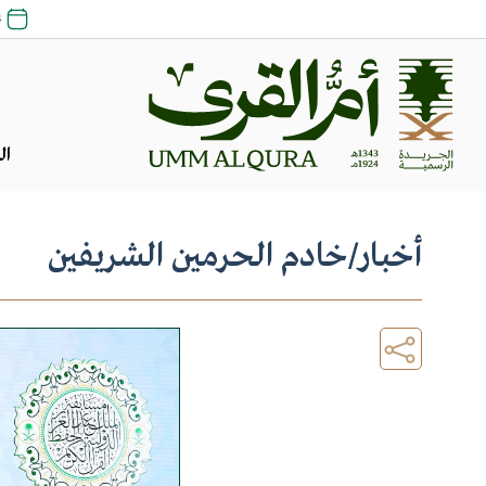
24 صف
ال
أخبار
/
خادم الحرمين الشريفين