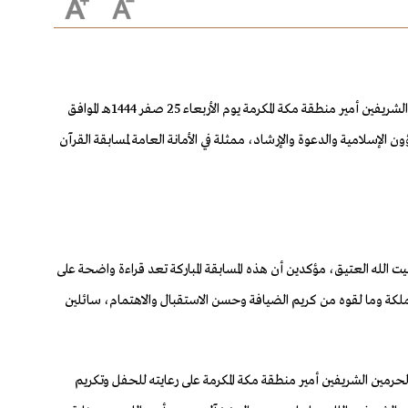
نيابة عن خادم الحرمين الشريفين الملك سلمان بن عبدالعزيز آل سعود حفظه الله، رعى صاحب السمو الملكي الأمير خالد الفيصل مستشار خادم الحرمين الشريفين أمير منطقة مكة المكرمة يوم الأربعاء 25 صفر 1444هـ الموافق
دالعزيز الدولية لحفظ القرآن الكريم وتلاوته وتفسيره في دورتها الـ(42) التي نظمتها وزارة الشؤون الإسلامية والدعوة والإرشاد، ممثلة في الأمانة العامة لمسابقة القرآن
يت الله العتيق، مؤكدين أن هذه المسابقة المباركة تعد قراءة واضحة على
لمملكة وما لقوه من كريم الضيافة وحسن الاستقبال والاهتمام، سائلين
رمين الشريفين أمير منطقة مكة المكرمة على رعايته للحفل وتكريم