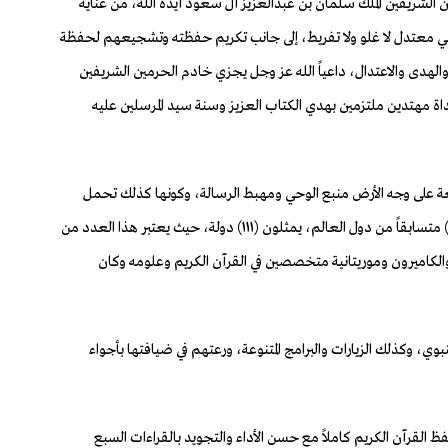
مين الشريفين الملك سلمان بن عبدالعزيز آل سعود أيده الله، من عناية
وسطي معتدل لا غلو ولا تفريط، إلى جانب تكريم حفظته وتشجيعهم لحفظة
لحق والهدى والاعتدال، داعياً الله عز وجل يجزي خادم الحرمين الشريفين
اة مهتدين ملتزمين بهدي الكتاب العزيز وسنة سيد المرسلين عليه
عة على وجه الأرض منبع الوحي ومهبط الرسالة، وكونها كذلك تحمل
اسم مؤسس وموحد هذه البلاد المباركة الإمام عبدالعزيز بن عبدالرحمن آل سعود طيب الله ثراه، لافتاً النظر إلى أن هذه المسابقة العريقة يشارك فيها (١٥٣) متسابقاً من دول العالم، يمثلون (۱۱۱) دولة، حيث يعتبر هذا العدد من
يا والكاميرون وموريتانية متخصصين في القرآن الكريم وعلومه وكان
ي، وكذلك الزيارات والبرامج المتنوعة، ورعتهم في ضيافتها بأجواء
ال، حيث كان الفائز بالمركز الأول في الفرع الأول في حفظ القرآن الكريم كاملاً مع حسن الأداء والتجويد بالقراءات السبع