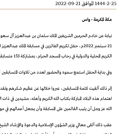
1444-2-25 الموافق 21-09-2022
مكة المكرمة - واس
الكريم المحلية والدولية في رحاب المسجد الحرام، بمشاركة 153 متسابقاً، قدموا من 111 دولة من مختلف دول العالم.
وفي بداية الحفل استمع سموه والحضور لعدد من تلاوات المتسابقين ك
إثر ذلك ألقيت كلمة المتسابقين، عبروا خلالها عن عظيم شكرهم وتقديرهم
اهتمام هذه البلاد المباركة بكتاب الله الكريم وأهله، مشيدين في ذات
الله عز وجل أن يثيب القائمين على المسابقة وأن يجعل أعمالهم في موا
عقب ذلك ألقى معالي وزير الشؤون الإسلامية والدعوة والإرشاد الشيخ