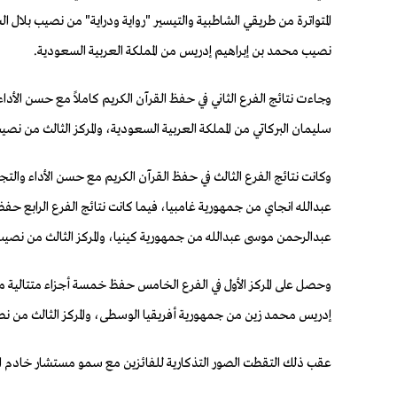
المتواترة من طريقي الشاطبية والتيسير "رواية ودراية" من نصيب بلال
نصيب محمد بن إبراهيم إدريس من المملكة العربية السعودية.
وجاءت نتائج الفرع الثاني في حفظ القرآن الكريم كاملاً مع حسن الأدا
سليمان البركاتي من المملكة العربية السعودية، والمركز الثالث من 
وكانت نتائج الفرع الثالث في حفظ القرآن الكريم مع حسن الأداء والتجو
عبدالله انجاي من جمهورية غامبيا، فيما كانت نتائج الفرع الرابع حف
عبدالرحمن موسى عبدالله من جمهورية كينيا، والمركز الثالث من نص
وحصل على المركز الأول في الفرع الخامس حفظ خمسة أجزاء متتالية م
إدريس محمد زين من جمهورية أفريقيا الوسطى، والمركز الثالث من نصيب
عقب ذلك التقطت الصور التذكارية للفائزين مع سمو مستشار خادم ال