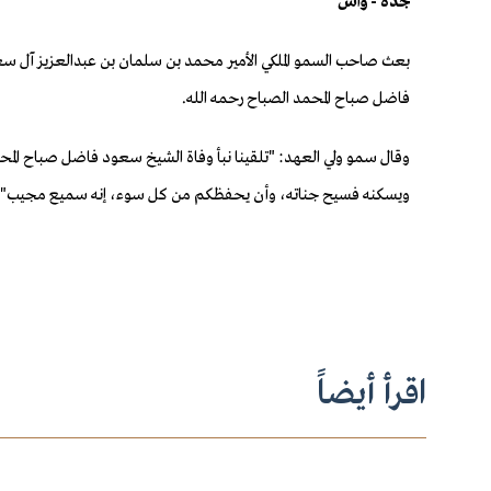
جدة - واس
بعث صاحب السمو الملكي الأمير محمد بن سلمان بن عبدالعزيز آل سعو
فاضل صباح المحمد الصباح رحمه الله.
وقال سمو ولي العهد: "تلقينا نبأ وفاة الشيخ سعود فاضل صباح المحم
ويسكنه فسيح جناته، وأن يحفظكم من كل سوء، إنه سميع مجيب".
اقرأ أيضاً