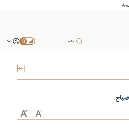
بية
صباح