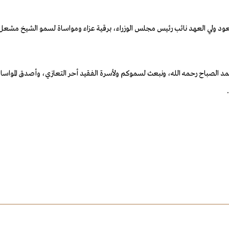
د ولي العهد نائب رئيس مجلس الوزراء، برقية عزاء ومواساة لسمو الشيخ مشعل ال
د الصباح رحمه الله، ونبعث لسموكم ولأسرة الفقيد أحر التعازي، وأصدق المواساة،