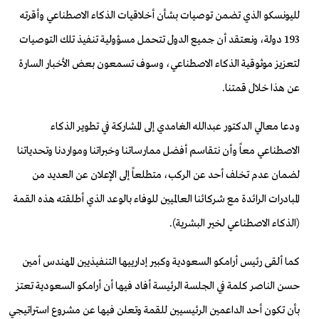
لليونسكو الذي تضمن توصيات بشأن أخلاقيات الذكاء الاصطناعي وأقرته
193 دولة، ونعتقد أن جميع الدول تتحمل مسؤولية تنفيذ تلك التوصيات
لتعزيز موثوقية الذكاء الاصطناعي، وسوف تسمعون بعض الأخبار السارة
عن هذا خلال قمتنا.
ودعا معالي الدكتور عبدالله الغامدي إلى المشاركة في تطوير الذكاء
الاصطناعي معاً وأن نتقاسم أفضل ممارساتنا وخبراتنا ومواردنا وتحدياتنا
لضمان عدم تخلف أحد عن الركب، متطلعاً إلى الإعلان عن العديد من
المبادرات الرائدة مع شركائنا العالميين للوفاء بالوعد الذي أطلقته هذه القمة
(الذكاء الاصطناعي لخير البشرية).
كما ألقى رئيس أرامكو السعودية وكبير إدارييها التنفيذيين المهندس أمين
حسن الناصر كلمة في الجلسة الرئيسة أفاد فيها أن أرامكو السعودية تعتز
بأن تكون أحد الداعمين الرئيسيين للقمة وتعلن فيها عن مشروع استراتيجي