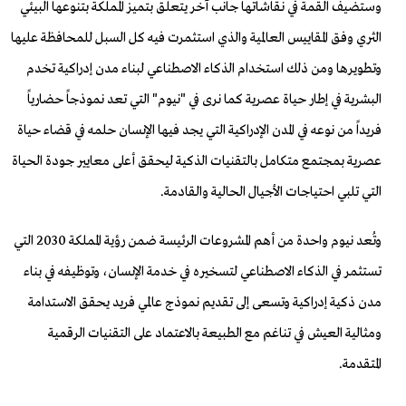
وستضيف القمة في نقاشاتها جانب آخر يتعلق بتميز المملكة بتنوعها البيئي
الثري وفق المقاييس العالمية والذي استثمرت فيه كل السبل للمحافظة عليها
وتطويرها ومن ذلك استخدام الذكاء الاصطناعي لبناء مدن إدراكية تخدم
البشرية في إطار حياة عصرية كما نرى في "نيوم" التي تعد نموذجاً حضارياً
فريداً من نوعه في المدن الإدراكية التي يجد فيها الإنسان حلمه في قضاء حياة
عصرية بمجتمع متكامل بالتقنيات الذكية ليحقق أعلى معايير جودة الحياة
التي تلبي احتياجات الأجيال الحالية والقادمة.
وتُعد نيوم واحدة من أهم المشروعات الرئيسة ضمن رؤية المملكة 2030 التي
تستثمر في الذكاء الاصطناعي لتسخيره في خدمة الإنسان، وتوظيفه في بناء
مدن ذكية إدراكية وتسعى إلى تقديم نموذج عالمي فريد يحقق الاستدامة
ومثالية العيش في تناغم مع الطبيعة بالاعتماد على التقنيات الرقمية
المتقدمة.