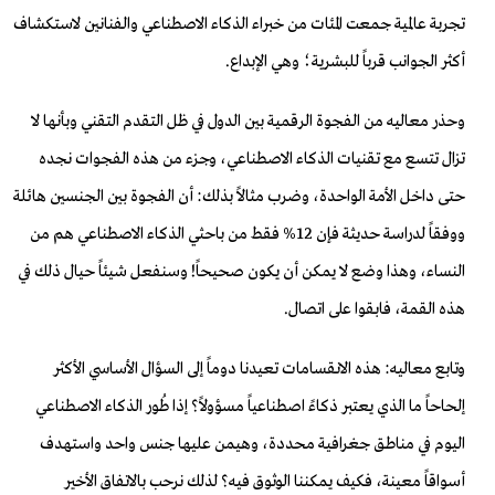
تجربة عالمية جمعت المئات من خبراء الذكاء الاصطناعي والفنانين لاستكشاف
أكثر الجوانب قرباً للبشرية؛ وهي الإبداع.
وحذر معاليه من الفجوة الرقمية بين الدول في ظل التقدم التقني وبأنها لا
تزال تتسع مع تقنيات الذكاء الاصطناعي، وجزء من هذه الفجوات نجده
حتى داخل الأمة الواحدة، وضرب مثالاً بذلك: أن الفجوة بين الجنسين هائلة
ووفقاً لدراسة حديثة فإن 12% فقط من باحثي الذكاء الاصطناعي هم من
النساء، وهذا وضع لا يمكن أن يكون صحيحاً! وسنفعل شيئاً حيال ذلك في
هذه القمة، فابقوا على اتصال.
وتابع معاليه: هذه الانقسامات تعيدنا دوماً إلى السؤال الأساسي الأكثر
إلحاحاً ما الذي يعتبر ذكاءً اصطناعياً مسؤولاً؟ إذا طُور الذكاء الاصطناعي
اليوم في مناطق جغرافية محددة، وهيمن عليها جنس واحد واستهدف
أسواقاً معينة، فكيف يمكننا الوثوق فيه؟ لذلك نرحب بالاتفاق الأخير