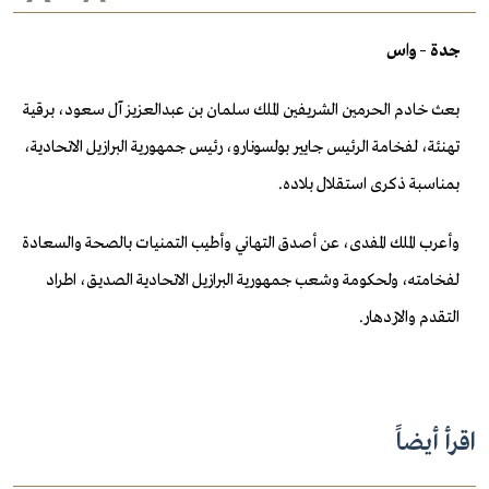
جدة – واس
بعث خادم الحرمين الشريفين الملك سلمان بن عبدالعزيز آل سعود، برقية
تهنئة، لفخامة الرئيس جايير بولسونارو، رئيس جمهورية البرازيل الاتحادية،
بمناسبة ذكرى استقلال بلاده.
وأعرب الملك المفدى، عن أصدق التهاني وأطيب التمنيات بالصحة والسعادة
لفخامته، ولحكومة وشعب جمهورية البرازيل الاتحادية الصديق، اطراد
التقدم والازدهار.
اقرأ أيضاً