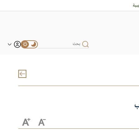
بية
ب