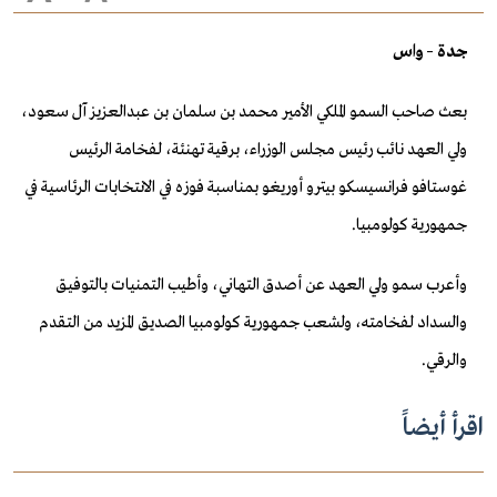
جدة – واس
بعث صاحب السمو الملكي الأمير محمد بن سلمان بن عبدالعزيز آل سعود،
ولي العهد نائب رئيس مجلس الوزراء، برقية تهنئة، لفخامة الرئيس
غوستافو فرانسيسكو بيترو أوريغو بمناسبة فوزه في الانتخابات الرئاسية في
جمهورية كولومبيا.
وأعرب سمو ولي العهد عن أصدق التهاني، وأطيب التمنيات بالتوفيق
والسداد لفخامته، ولشعب جمهورية كولومبيا الصديق المزيد من التقدم
والرقي.
اقرأ أيضاً