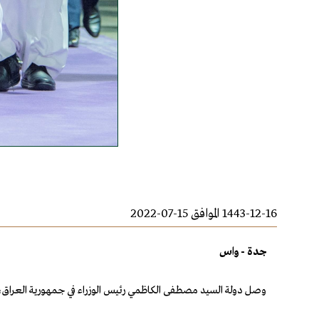
1443-12-16 الموافق 15-07-2022
جدة - واس
وصل دولة السيد مصطفى الكاظمي رئيس الوزراء في جمهورية العراق، إلى جدة، يوم الجمعة 16 ذو الحجة 1443هـ الموافق 15 يولية 022