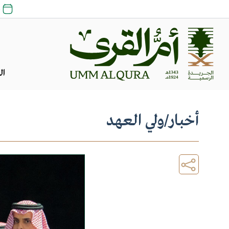
25 
ال
أخبار
/
ولي العهد