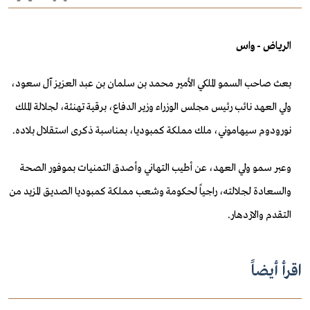
الرياض - واس
بعث صاحب السمو الملكي الأمير محمد بن سلمان بن عبد العزيز آل سعود،
ولي العهد نائب رئيس مجلس الوزراء وزير الدفاع، برقية تهنئة، لجلالة الملك
نورودوم سيهاموني، ملك مملكة كمبوديا، بمناسبة ذكرى استقلال بلاده.
وعبر سمو ولي العهد، عن أطيب التهاني وأصدق التمنيات بموفور الصحة
والسعادة لجلالته، راجياً لحكومة وشعب مملكة كمبوديا الصديق المزيد من
التقدم والازدهار.
اقرأ أيضاً