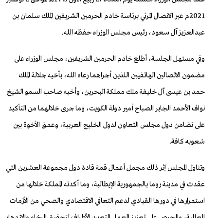
2021م عبر الاتصال المرئي برئاسة خادم الحرمين الشريفين الملك سلمان بن
عبدالعزيز آل سعود، رئيس مجلس الوزراء حفظه الله.
وفي مستهل الجلسة، أطلع خادم الحرمين الشريفين، مجلس الوزراء على
مضمون الاتصالين الهاتفيين اللذين أجراهما رعاه الله، بأخيه جلالة الملك
حمد بن عيسى آل خليفة ملك مملكة البحرين، وأخيه صاحب السمو الشيخ
نواف الأحمد الجابر الصباح أمير دولة الكويت، وما جرى خلالهما من التأكيد
على تضامن دول مجلس التعاون لدول الخليج العربية، وعمق الأخوة بين
شعوبه كافة.
وتناول المجلس إثر ذلك مجمل أعمال قمة قادة دول مجموعة العشرين التي
عقدت في مدينة روما بالجمهورية الإيطالية، وما أكدته المملكة خلالها من
استمرارها في دورها القيادي لدعم التعافي الاقتصادي والصحي من الأزمات
العالمية، والحرص على تعزيز العمل المتعدد الأطراف لتحقيق الرخاء والازدهار