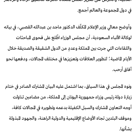
في دول المجموعة والعالم أجمع.
وأوضح معالي وزير الإعلام المكلّف الدكتور ماجد بن عبدالله القصبي، في بيانه
لوكالة الأنباء السعودية، أن مجلس الوزراء اطّلع على فحوى المباحثات
واللقاءات التي جرت بين المملكة وعددٍ من الدول الشقيقة والصديقة خلال
الأيام الماضية؛ لتطوير العلاقات وتعزيزها في مختلف المجالات، ودفعها نحو
آفاق أرحب.
ونوه المجلس في هذا السياق، بما اشتمل عليه البيان المشترك الصادر في ختام
زيارة دولة رئيس وزراء جمهورية اليونان إلى المملكة، من مضامين تناولت
أوجه التعاون المشترك والسبل الكفيلة بدعمه وتطويره في المجالات كافة،
وموقف البلدين تجاه الأوضاع الإقليمية والدولية الراهنة، والجهود المبذولة
بشأنها.