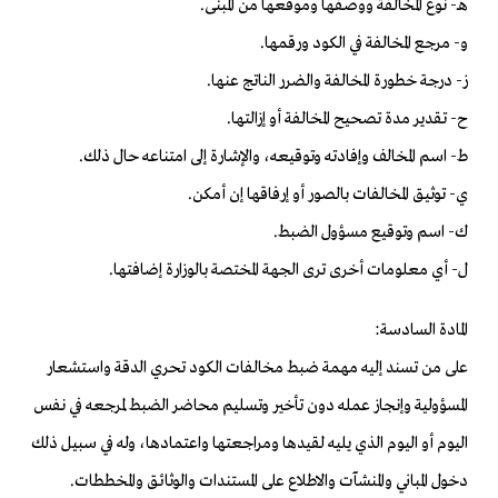
هـ- نوع المخالفة ووصفها وموقعها من المبنى.
و- مرجع المخالفة في الكود ورقمها.
ز- درجة خطورة المخالفة والضرر الناتج عنها.
ح- تقدير مدة تصحيح المخالفة أو إزالتها.
ط- اسم المخالف وإفادته وتوقيعه، والإشارة إلى امتناعه حال ذلك.
ي- توثيق المخالفات بالصور أو إرفاقها إن أمكن.
ك- اسم وتوقيع مسؤول الضبط.
ل- أي معلومات أخرى ترى الجهة المختصة بالوزارة إضافتها.
المادة السادسة:
على من تسند إليه مهمة ضبط مخالفات الكود تحري الدقة واستشعار
المسؤولية وإنجاز عمله دون تأخير وتسليم محاضر الضبط لمرجعه في نفس
اليوم أو اليوم الذي يليه لقيدها ومراجعتها واعتمادها، وله في سبيل ذلك
دخول المباني والمنشآت والاطلاع على المستندات والوثائق والمخططات.