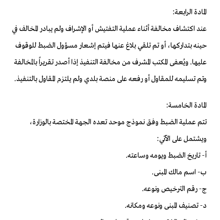
المادة الرابعة:
عند اكتشاف مخالفة أثناء عملية التفتيش أو الإشراف ولم يبادر المخالف في
حينه بتداركها، أو تم تلقي بلاغ عنها فيتم إشعار مسؤول الضبط للوقوف
عليها. ويُعفى المكتب المشرف من مخالفة التنفيذ إذا أصدر تقريراً بالمخالفة
وتم تسليمه للمقاول أو رفعه على منصة بلدي ولم يلتزم المقاول بالتنفيذ.
المادة الخامسة:
تتم عملية الضبط وفق نموذج موحد تعده الجهة المختصة بالوزارة،
ويشتمل على الآتي:
أ- تاريخ الضبط ويومه وساعته.
ب- اسم مالك المبنى.
ج- رقم الترخيص ونوعه.
د- تصنيف المبنى ونوعه ومكانه.