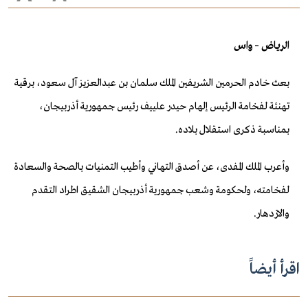
الرياض – واس
بعث خادم الحرمين الشريفين الملك سلمان بن عبدالعزيز آل سعود، برقية
تهنئة لفخامة الرئيس إلهام حيدر علييف رئيس جمهورية أذربيجان،
بمناسبة ذكرى استقلال بلاده.
وأعرب الملك المفدى، عن أصدق التهاني وأطيب التمنيات بالصحة والسعادة
لفخامته، ولحكومة وشعب جمهورية أذربيجان الشقيق اطراد التقدم
والازدهار.
اقرأ أيضاً