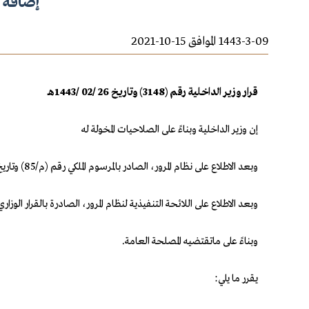
إضافة فقرة رقم (2) للمادة
1443-3-09 الموافق 15-10-2021
قرار وزير الداخلية رقم (3148) وتاريخ 26 /02 /1443هـ
إن وزير الداخلية وبناءً على الصلاحيات المخولة له
وبعد الاطلاع على نظام المرور، الصادر بالمرسوم الملكي رقم (م/85) وتاريخ 26 /10 /1428هـ، المعدل بالمراسيم الملكية رقم (م/70) وتاريخ 6 /11 /1437هـ، ورقم (م/73) وتاريخ 18 /7 /1439هـ، ورقم (م/115) وتاريخ 5 /12 /1439هـ.
وبعد الاطلاع على اللائحة التنفيذية لنظام المرور، الصادرة بالقرار الوزاري رقم (2249) وتاريخ 10 /3
وبناءً على ماتقتضيه المصلحة العامة.
يقرر ما يلي: