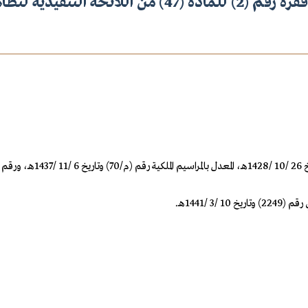
 (47) من اللائحة التنفيذية لنظام المرور
 /1441هـ.