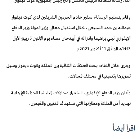
الله، رسالة لفخامة الرئيس الحسن واتارا رئيس جمهورية كوت ديفوار.
وقام بتسليم الرسالة، سفير خادم الحرمين الشريفين لدى كوت ديفوار
عبدالله بن حمد السبيعي، خلال استقبال معالي وزير الدولة وزير الدفاع
الإيفواري تيني براهيما واتارا له في أبيدجان مساء يوم الإثنين 5 ربيع الأول
1443هـ الموافق 11 أكتوبر 2021م.
وجرى خلال اللقاء، بحث العلاقات الثنائية بين المملكة وكوت ديفوار وسبل
تعزيزها وتنميتها في مختلف المجالات.
وأدان وزير الدفاع الإيفواري، استمرار محاولات الميليشيا الحوثية الإرهابية
تهديد أمن المملكة ومطاراتها التي تستهدف المدنيين والمقيمين.
اقرأ أيضاً