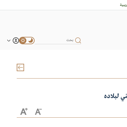
بية
ي لبلاده