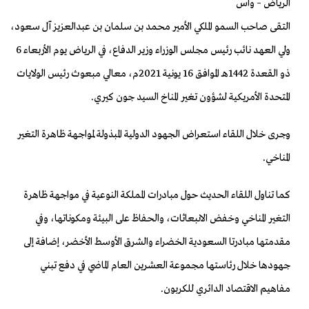
الرياض – واس
التقى صاحب السمو الملكي الأمير محمد بن سلمان بن عبدالعزيز آل سعود،
ولي العهد نائب رئيس مجلس الوزراء وزير الدفاع، في الرياض يوم الأربعاء 6
ذو القعدة 1442هـ الموافق 16 يونية 2021م، معالي مبعوث رئيس الولايات
المتحدة الأمريكية لشؤون تغير المناخ السيد جون كيري.
وجرى خلال اللقاء استعراض الجهود الدولية المبذولة لمواجهة ظاهرة التغير
المناخي.
كما تناول اللقاء الحديث حول مبادرات المملكة النوعية في مواجهة ظاهرة
التغير المناخي وخفض الانبعاثات، والحفاظ على البيئة ومكوناتها، وفي
مقدمتها مبادرتا السعودية الخضراء والشرق الأوسط الأخضر، إضافة إلى
جهودها خلال رئاستها مجموعة العشرين العام الماضي في دفع تبني
مفاهيم الاقتصاد الدائري للكربون.