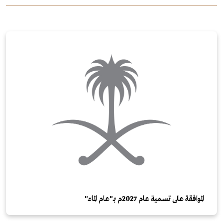
الموافقة على تسمية عام 2027م بـ"عام الماء"