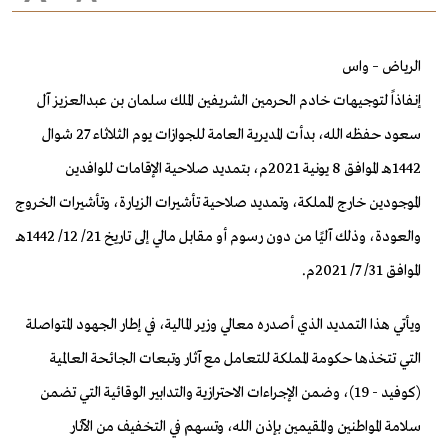
الرياض – واس
إنفاذاً لتوجيهات خادم الحرمين الشريفين الملك سلمان بن عبدالعزيز آل
سعود حفظه الله، بدأت المديرية العامة للجوازات يوم الثلاثاء 27 شوال
1442هـ الموافق 8 يونية 2021م، بتمديد صلاحية الإقامات للوافدين
الموجودين خارج المملكة، وتمديد صلاحية تأشيرات الزيارة، وتأشيرات الخروج
والعودة، وذلك آليًا من دون رسوم أو مقابل مالي إلى تاريخ 21/ 12/ 1442هـ
الموافق 31/ 7/ 2021م.
ويأتي هذا التمديد الذي أصدره معالي وزير المالية، في إطار الجهود المتواصلة
التي تتخذها حكومة المملكة للتعامل مع آثار وتبعات الجائحة العالمية
(كوفيد - 19)، وضمن الإجراءات الاحترازية والتدابير الوقائية التي تضمن
سلامة المواطنين والمقيمين بإذن الله، وتسهم في التخفيف من الآثار