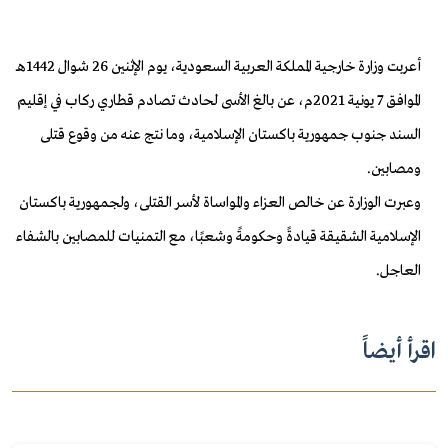
أعربت وزارة خارجية المملكة العربية السعودية، يوم الإثنين 26 شوال 1442هـ
الموافق 7 يونية 2021م، عن بالغ الأسى لحادث تصادم قطاري ركاب في إقليم
السند جنوب جمهورية باكستان الإسلامية، وما نتج عنه من وقوع قتلى
ومصابين.
وعبرت الوزارة عن خالص العزاء والمواساة لأسر القتلى، ولجمهورية باكستان
الإسلامية الشقيقة قيادةً وحكومةً وشعبًا، مع التمنيات للمصابين بالشفاء
العاجل.
اقرأ أيضاً