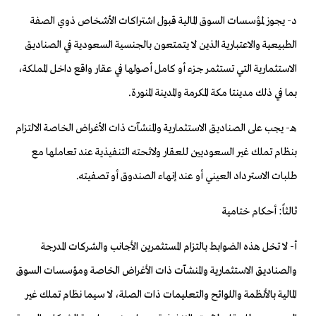
د- يجوز لمؤسسات السوق المالية قبول اشتراكات الأشخاص ذوي الصفة
الطبيعية والاعتبارية الذين لا يتمتعون بالجنسية السعودية في الصناديق
الاستثمارية التي تستثمر جزء أو كامل أصولها في عقار واقع داخل المملكة،
بما في ذلك مدينتا مكة المكرمة والمدينة المنورة.
هـ- يجب على الصناديق الاستثمارية والمنشآت ذات الأغراض الخاصة الالتزام
بنظام تملك غير السعوديين للعقار ولائحته التنفيذية عند تعاملها مع
طلبات الاسترداد العيني أو عند إنهاء الصندوق أو تصفيته.
ثالثاً: أحكام ختامية
أ- لا تخل هذه الضوابط بالتزام المستثمرين الأجانب والشركات المدرجة
والصناديق الاستثمارية والمنشآت ذات الأغراض الخاصة ومؤسسات السوق
المالية بالأنظمة واللوائح والتعليمات ذات الصلة، لا سيما نظام تملك غير