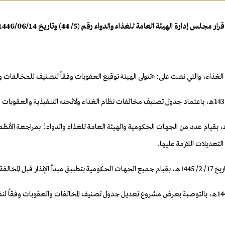
قرار مجلس إدارة الهيئة العامة للغذاء والدواء رقم (5/ 44) وتاريخ 14/‏06‏/1446هـ
نظام الغذاء، والتي نصت على: «تتولى الهيئة توقيع العقوبات وفقاً لتصنيف للمخالفا
عد الاطلاع على الأمر السامي الكريم رقم (32043) وتاريخ 5/‏5‏/1444هـ، بقيام عدد من الجهات الحكومية والهيئة العامة ل
لتعديلات اللازمة عليها.
وبعد الاطلاع على قرار اللجنة التنفيذية رقم (6/ذ/27) وتاريخ 29/ 5/ 1446هـ، بالتوصية بعرض مشروع تعديل جدول تصنيف