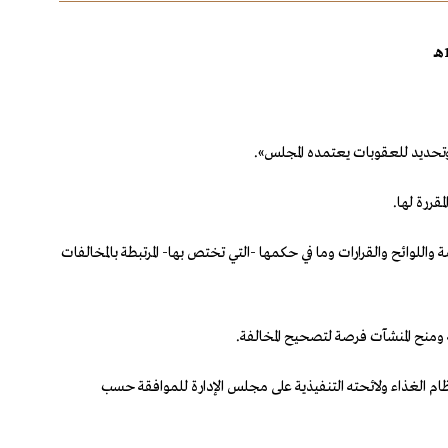
ت وتحديد للعقوبات يعتمده المجلس».
لغذاء والدواء؛ بمراجعة الأنظمة واللوائح والقرارات وما في حكمها -التي تختص بها- المرتبطة بالمخالفات
 المخالفات والعقوبات وفقاً لنظام الغذاء ولائحته التنفيذية على مجلس الإدارة للموافقة حسب