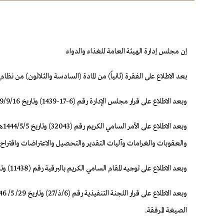
إن مجلس إدارة الهيئة العامة للغذاء والدواء
بعد الاطلاع على الفقرة (ثانياً) من المادة (السادسة والثلاثون) من 
وبعد الاطلاع على قرار مجلس الإدارة رقم (6‏-17‏-1439) وتاريخ 16/‏9‏/1439هـ، باعتماد جدول تصنيف مخالفات نظام الغذاء ولائحته التنفيذية والعقوبات المقررة لها.
وب
والعقوبات والغرامات وآليات التقدير والتحصيل والاعتراضات واقتراح ا
وبعد الاطلاع على توجيه المقام السامي الكريم بالبرقية رقم (11438) وتاريخ 17/ 2/ 1445هـ، بقيام جميع الجهات الحكومية بتطبيق مبدأ الإنذار قبل المخالفة ومنح المنشآت فرصة لتصحيح المخالفة.
الصيغة المرفقة.