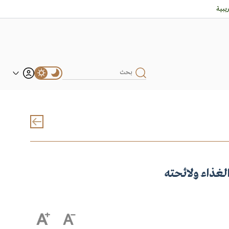
بية
لغذاء ولائحته