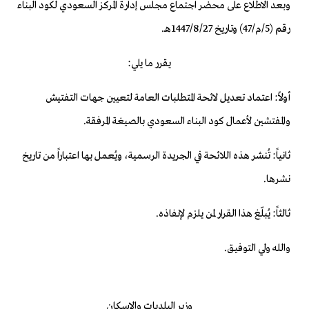
وبعد الاطلاع على محضر اجتماع مجلس إدارة المركز السعودي لكود البناء
رقم (5/م/47) وتاريخ 27/‏8‏/1447هـ.
يقرر ما يلي:
أولاً: اعتماد تعديل لائحة المتطلبات العامة لتعيين جهات التفتيش
والمفتشين لأعمال كود البناء السعودي بالصيغة المرفقة.
ثانياً: تُنشر هذه اللائحة في الجريدة الرسمية، ويُعمل بها اعتباراً من تاريخ
نشرها.
ثالثاً: يُبلّغ هذا القرار لمن يلزم لإنفاذه.
والله ولي التوفيق.
وزير البلديات والإسكان