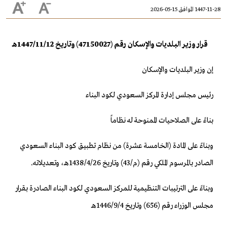
1447-11-28 الموافق 15-05-2026
قرار وزير البلديات والإسكان رقم (47150027) وتاريخ 1447/11/12هـ
إن وزير البلديات والإسكان
رئيس مجلس إدارة المركز السعودي لكود البناء
بناءً على الصلاحيات الممنوحة له نظاماً
وبناءً على المادة (الخامسة عشرة) من نظام تطبيق كود البناء السعودي
الصادر بالمرسوم الملكي رقم (م/43) وتاريخ 26/‏4‏/1438هـ، وتعديلاته.
وبناءً على الترتيبات التنظيمية للمركز السعودي لكود البناء الصادرة بقرار
مجلس الوزراء رقم (656) وتاريخ 4/‏9‏/1446هـ