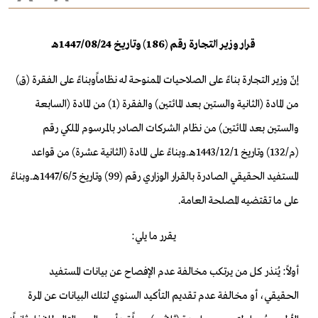
قرار وزير التجارة رقم (186) وتاريخ 1447/08/24هـ
إنّ وزير التجارة بناءً على الصلاحيات الممنوحة له نظاماًوبناءً على الفقرة (ق)
من المادة (الثانية والستين بعد المائتين) والفقرة (1) من المادة (السابعة
والستين بعد المائتين) من نظام الشركات الصادر بالمرسوم الملكي رقم
(م/132) وتاريخ 1/‏12‏/1443هـ.وبناءً على المادة (الثانية عشرة) من قواعد
المستفيد الحقيقي الصادرة بالقرار الوزاري رقم (99) وتاريخ 5/‏6‏/1447هـ.وبناءً
على ما تقتضيه المصلحة العامة.
يقرر ما يلي:
أولاً: يُنذر كل من يرتكب مخالفة عدم الإفصاح عن بيانات المستفيد
الحقيقي، أو مخالفة عدم تقديم التأكيد السنوي لتلك البيانات عن المرة