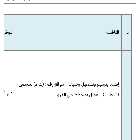
م
المنافسة
الموقع
إنشاء وترميم وتشغيل وصيانة - موقع رقم: (ت 2) بمسمى
1
حي القر
نشاط سكن عمال بمخطط حي القرو