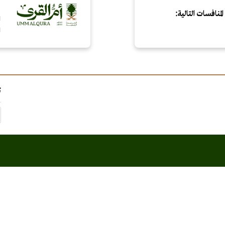
م
منافسات التالية:
ا
ت