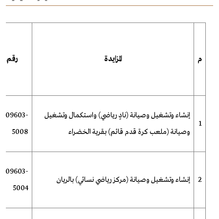
م
المزايدة
رقم الم
إنشاء وتشغيل وصيانة (نادٍ رياضي) واستكمال وتشغيل
-009603-
1
وصيانة (ملعب كرة قدم قائم) بقرية الخضراء
5008
-009603-
2
إنشاء وتشغيل وصيانة (مركز رياضي نسائي) بالريان
5004